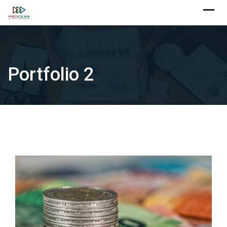
Skip
X
to
content
Portfolio 2