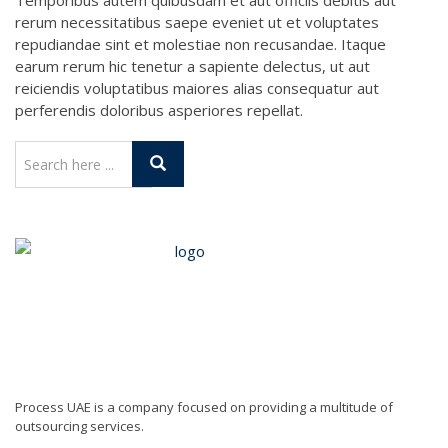
Temporibus autem quibusdam et aut officiis debitis aut
rerum necessitatibus saepe eveniet ut et voluptates
repudiandae sint et molestiae non recusandae. Itaque
earum rerum hic tenetur a sapiente delectus, ut aut
reiciendis voluptatibus maiores alias consequatur aut
perferendis doloribus asperiores repellat.
Process UAE is a company focused on providing a multitude of
outsourcing services.