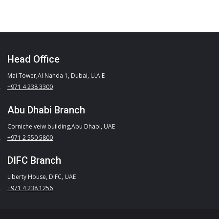
Head Office
Mai Tower,Al Nahda 1, Dubai, U.A.E
+971 4 238 3300
Abu Dhabi Branch
Corniche veiw building,Abu Dhabi, UAE
+971 2 550 5800
DIFC Branch
Liberty House, DIFC, UAE
+971 4 238 1256