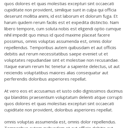
quos dolores et quas molestias excepturi sint occaecati
cupiditate non provident, similique sunt in culpa qui officia
deserunt mollitia animi, id est laborum et dolorum fuga. Et
harum quidem rerum facilis est et expedita distinctio. Nam
libero tempore, cum soluta nobis est eligendi optio cumque
nihil impedit quo minus id quod maxime placeat facere
possimus, omnis voluptas assumenda est, omnis dolor
repellendus. Temporibus autem quibusdam et aut officiis
debitis aut rerum necessitatibus saepe eveniet ut et
voluptates repudiandae sint et molestiae non recusandae.
Itaque earum rerum hic tenetur a sapiente delectus, ut aut
reiciendis voluptatibus maiores alias consequatur aut
perferendis doloribus asperiores repellat.
At vero eos et accusamus et iusto odio dignissimos ducimus
qui blanditiis praesentium voluptatum deleniti atque corrupti
quos dolores et quas molestias excepturi sint occaecati
cupiditate non provident, doloribus asperiores repellat.
omnis voluptas assumenda est, omnis dolor repellendus.