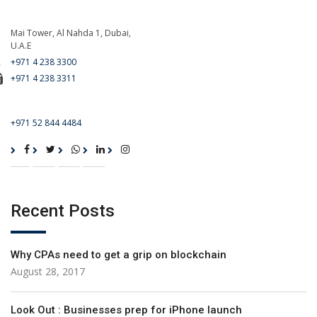
Mai Tower, Al Nahda 1, Dubai,
U.A.E
+971 4 238 3300
+971 4 238 3311
For Emergency Call
+971 52 844 4484
Recent Posts
Why CPAs need to get a grip on blockchain
August 28, 2017
Look Out : Businesses prep for iPhone launch